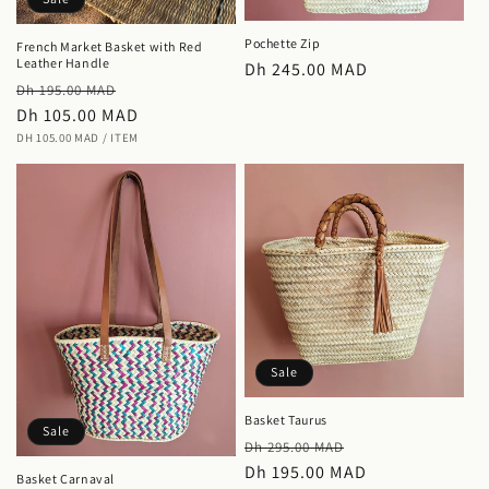
Pochette Zip
French Market Basket with Red
Leather Handle
Regular
Dh 245.00 MAD
Regular
Sale
Dh 195.00 MAD
price
price
Dh 105.00 MAD
price
UNIT
PER
DH 105.00 MAD
/
ITEM
PRICE
Sale
Basket Taurus
Sale
Regular
Sale
Dh 295.00 MAD
price
Dh 195.00 MAD
price
Basket Carnaval