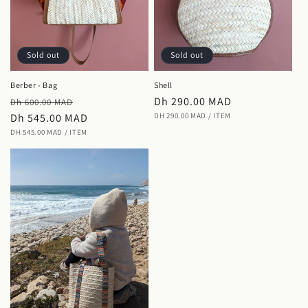
Sold out
Sold out
Berber - Bag
Shell
Regular
Sale
Regular
Dh 290.00 MAD
Dh 600.00 MAD
UNIT
PER
price
Dh 545.00 MAD
price
price
DH 290.00 MAD
/
ITEM
PRICE
UNIT
PER
DH 545.00 MAD
/
ITEM
PRICE