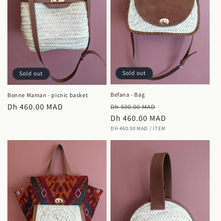
Sold out
Sold out
Befana - Bag
Bonne Maman - picnic basket
Regular
Sale
Regular
Dh 460.00 MAD
Dh 500.00 MAD
price
Dh 460.00 MAD
price
price
UNIT
PER
DH 460.00 MAD
/
ITEM
PRICE