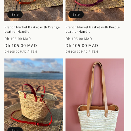
Sale
Sale
French Market Basket with Orange
French Market Basket with Purple
Leather Handle
Leather Handle
Regular
Sale
Regular
Sale
Dh 195.00 MAD
Dh 195.00 MAD
price
Dh 105.00 MAD
price
price
Dh 105.00 MAD
price
UNIT
PER
UNIT
PER
DH 105.00 MAD
/
ITEM
DH 105.00 MAD
/
ITEM
PRICE
PRICE
Sale