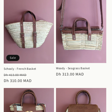
Sale
Woody - Seagrass Basket
Schooly - French Basket
Regular
Dh 313.00 MAD
Regular
Sale
Dh 413.00 MAD
price
price
Dh 310.00 MAD
price