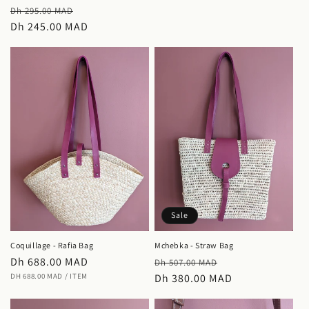
Regular
Sale
Dh 295.00 MAD
price
Dh 245.00 MAD
price
Sale
Coquillage - Rafia Bag
Mchebka - Straw Bag
Regular
Dh 688.00 MAD
Regular
Sale
Dh 507.00 MAD
UNIT
PER
price
DH 688.00 MAD
/
ITEM
price
Dh 380.00 MAD
price
PRICE