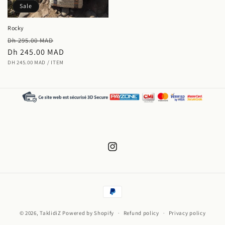
Sale
Rocky
Regular
Sale
Dh 295.00 MAD
price
Dh 245.00 MAD
price
UNIT
PER
DH 245.00 MAD
/
ITEM
PRICE
Instagram
Payment
methods
© 2026,
TaklidiZ
Powered by Shopify
Refund policy
Privacy policy