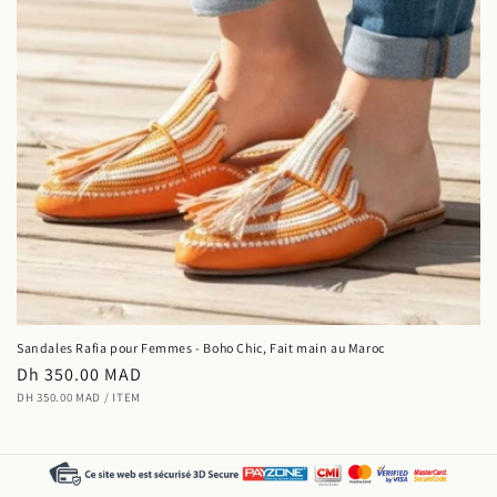
Sandales Rafia pour Femmes - Boho Chic, Fait main au Maroc
Prix
Dh 350.00 MAD
PRIX
PAR
habituel
DH 350.00 MAD
/
ITEM
UNITAIRE