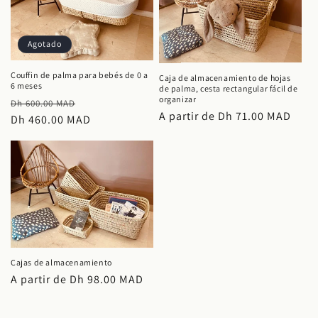
Agotado
Couffin de palma para bebés de 0 a
Caja de almacenamiento de hojas
6 meses
de palma, cesta rectangular fácil de
organizar
Precio
Precio
Dh 600.00 MAD
Precio
A partir de
Dh 71.00 MAD
habitual
Dh 460.00 MAD
de
habitual
oferta
Cajas de almacenamiento
Precio
A partir de
Dh 98.00 MAD
habitual