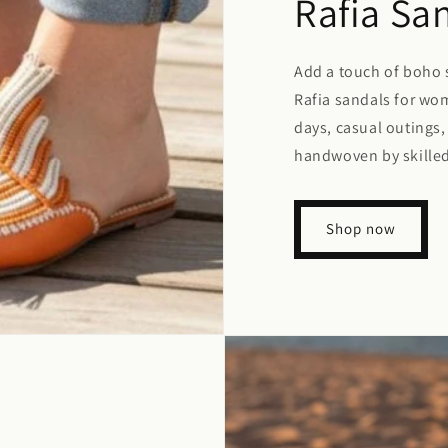
Rafia Sa
Add a touch of boho 
Rafia sandals for wo
days, casual outings,
handwoven by skilled
Shop now