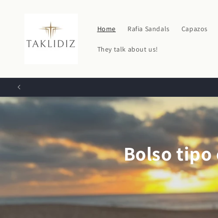
Ir
directamente
al contenido
Home
Rafia Sandals
Capazos
They talk about us!
Bolso tipo