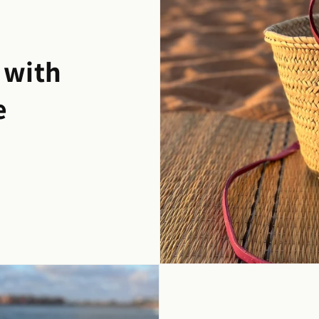
 with
e