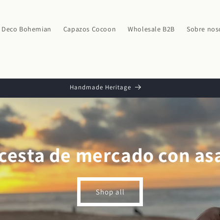
Deco Bohemian
Capazos Cocoon
Wholesale B2B
Sobre nos
Handmade Heritage
 cesta de mercado con as
Shop all